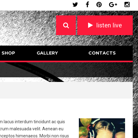
listen live
SHOP
GALLERY
CONTACTS
lum lacus interdum tincidunt ac quis
rutrum malesuada velit. Aenean eu
 inceptos himenaeos. Morbi non risus