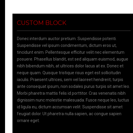
CUSTOM BLOCK
Donec interdum auctor pretium. Suspendisse potenti.
Suspendisse vel ipsum condimentum, dictum eros ut,
tincidunt enim. Pellentesque efficitur velit nec elementum
posuere. Phasellus blandit, est sed aliquam euismod, augue
nibh bibendum nibh, at ultrices dolor lacus at ex. Donec et
neque quam. Quisque tristique risus eget est sollicitudin
iaculis. Praesent ultrices, sem vel laoreet hendrerit, turpis
ante consequat ipsum, non sodales purus turpis sit amet leo.
Morbi pharetra mattis felis id porttitor. Cras venenatis nibh
dignissim nunc molestie malesuada. Fusce neque leo, luctus
id ligula eu, dictum accumsan velit. Suspendisse sit amet
feugiat dolor. Ut pharetra nulla sapien, ac congue sapien
ornare eget.