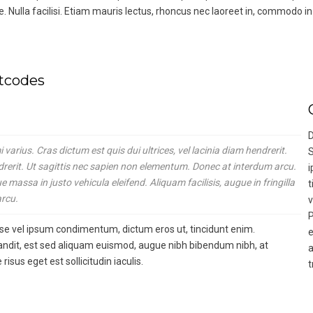
. Nulla facilisi. Etiam mauris lectus, rhoncus nec laoreet in, commodo in l
rtcodes
D
varius. Cras dictum est quis dui ultrices, vel lacinia diam hendrerit.
S
hendrerit. Ut sagittis nec sapien non elementum. Donec at interdum arcu.
i
assa in justo vehicula eleifend. Aliquam facilisis, augue in fringilla
t
arcu.
v
P
e vel ipsum condimentum, dictum eros ut, tincidunt enim.
e
landit, est sed aliquam euismod, augue nibh bibendum nibh, at
a
isus eget est sollicitudin iaculis.
t