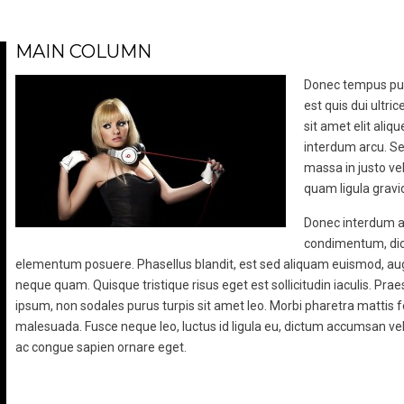
MAIN COLUMN
Donec tempus puru
est quis dui ultric
sit amet elit ali
interdum arcu. S
massa in justo veh
quam ligula gravid
Donec interdum a
condimentum, dict
elementum posuere. Phasellus blandit, est sed aliquam euismod, augu
neque quam. Quisque tristique risus eget est sollicitudin iaculis. Pra
ipsum, non sodales purus turpis sit amet leo. Morbi pharetra mattis fe
malesuada. Fusce neque leo, luctus id ligula eu, dictum accumsan veli
ac congue sapien ornare eget.