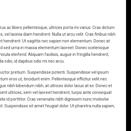
s ac libero pellentesque, ultrices porta mi varius. Cras dictum
es, vel lacinia diam hendrerit. Nulla ut arcu velit. Cras finibus nibh
quet hendrerit. Ut sagittis nec sapien non elementum. Donec at
ed sed urna in massa elementum laoreet. Donec scelerisque
icula eleifend. Aliquam facilisis, augue in fringilla hendrerit,
a odio, id dapibus odio mi nec arcu.
uctor pretium. Suspendisse potenti. Suspendisse vel ipsum
um eros ut, tincidunt enim. Pellentesque efficitur velit nec
e nibh bibendum nibh, at ultrices dolor lacus at ex. Donec et
esent ultrices, sem vel laoreet hendrerit, turpis ante consequat
lis id porttitor. Cras venenatis nibh dignissim nunc molestie
t. Suspendisse sit amet feugiat dolor. Ut pharetra nulla sapien,