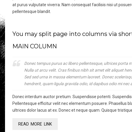
at purus vulputate viverra. Nam consequat facilisis nisi ut posuere
pellentesque blandit.
You may split page into columns via sho
MAIN COLUMN
Donec tempus purus ac libero pellentesque, ultrices porta mi 
Nulla ut arcu velit. Cras finibus nibh sit amet elit aliquet 
Sed sed urna in massa elementum laoreet. Donec scelerisque m
hendrerit, quam ligula gravida odio, id dapibus odio mi nec 
Donec interdum auctor pretium. Suspendisse potenti. Suspendiss
Pellentesque efficitur velit nec elementum posuere. Phasellus b
ultrices dolor lacus at ex. Donec et neque quam. Quisque tristique r
READ MORE LINK